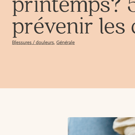
printemps? 5
prévenir les
Blessures / douleurs
,
Générale