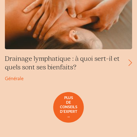
Drainage lymphatique : à quoi sert-il et
quels sont ses bienfaits?
Générale
PLUS
DE
CONSEILS
D'EXPERT
→