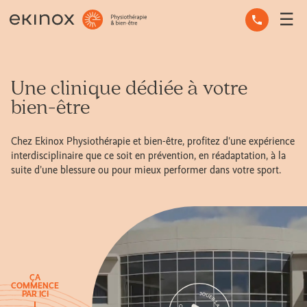
☰
ERGOTHÉRAPIE
OSTÉOPATHIE
Une clinique dédiée à
votre
bien-être
PHYSIOTHÉRAPIE
MASSOTHÉRAPIE
Chez Ekinox Physiothérapie et bien-être, profitez d'une expérience
interdisciplinaire que ce soit en prévention, en réadaptation, à la
suite d'une blessure ou pour mieux performer dans votre sport.
SANTÉ MENTALE
AUTRES SERVICES
CONSEILS D’EXPERTS
ÇA
COMMENCE
L’ÉQUIPE
PAR ICI