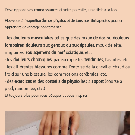
Développons vos connaissances et votre potentiel, un article à la fois.
Fiez-vous à
l’expertise de nos physios
et de tous nos thérapeutes pour en
apprendre davantage concernant :
· les
douleurs musculaires
telles que des
maux de dos
ou
douleurs
lombaires
,
douleurs aux genoux ou aux épaules
, maux de tête,
migraines,
soulagement du nerf sciatique
, etc.
· les
douleurs chroniques
, par exemple les
tendinites
, fasciites, etc.
· les différentes blessures comme l’entorse de la cheville, chaud ou
froid sur une blessure, les commotions cérébrales, etc.
· des
exercices
et des
conseils de physio
liés au
sport
(course à
pied, randonnée, etc.)
Et toujours plus pour vous éduquer et vous inspirer!