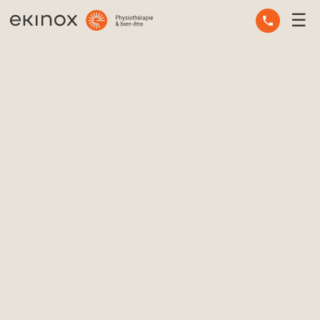
☰
ERGOTHÉRAPIE
OSTÉOPATHIE
PHYSIOTHÉRAPIE
MASSOTHÉRAPIE
SANTÉ MENTALE
AUTRES SERVICES
CONSEILS D’EXPERTS
L’ÉQUIPE