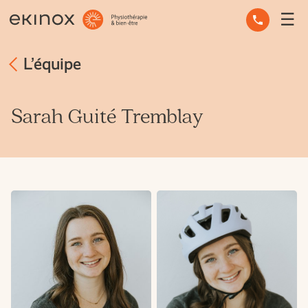
☰
ERGOTHÉRAPIE
L’équipe
OSTÉOPATHIE
PHYSIOTHÉRAPIE
Sarah Guité Tremblay
MASSOTHÉRAPIE
SANTÉ MENTALE
AUTRES SERVICES
CONSEILS D’EXPERTS
L’ÉQUIPE