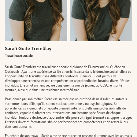
PRENDRE RENDEZ-VOUS
Sarah Guité Tremblay
EN
Travailleuse sociale
Sarah Guité Tremblay est
travailleuse sociale
diplômée de l'Université du Québec en
Outaouais. Ayant une expérience variée et enrichissante dans le domaine social, elle a eu
l'opportunité de travailler dans différents contextes. Ceux-ci lui ont permis de
développer une expertise et une compréhension approfondie des besoins diversifiés des
individus. Elle a notamment œuvré dans une maison de jeunes, au CLSC, en santé
mentale, ainsi que dans une résidence intermédiaire.
Passionnée par son métier, Sarah est animée par un profond désir d'aider les autres à
surmonter leurs défis, qu'ils soient sociaux, personnels ou psychologiques. Sa
polyvalence, sa rigueur et son écoute bienveillante font d'elle une professionnelle de
confiance, capable d'adapter ses interventions aux besoins spécifiques de chaque
individu. Toujours désireuse d'apprendre, elle poursuit régulièrement ses apprentissages
à travers diverses formations afin de perfectionner ses compétences et de rester à jour
dans son domaine.
En dehors de son travail, Sarah aime se ressourcer en passant du temps avec les animaux