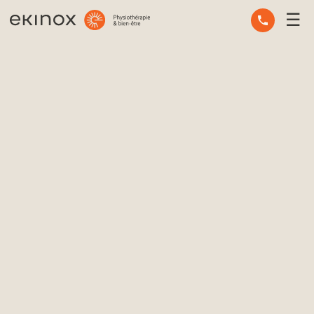
☰
ERGOTHÉRAPIE
OSTÉOPATHIE
PHYSIOTHÉRAPIE
MASSOTHÉRAPIE
SANTÉ MENTALE
AUTRES SERVICES
CONSEILS D’EXPERTS
L’ÉQUIPE